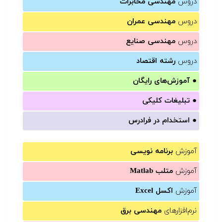
دروس
مهندسی مخابرات
دروس
مهندسی عمران
دروس
مهندسی صنایع
دروس
رشته اقتصاد
●
آموزش‌های رایگان
●
تبلیغات کلیکی
●
استخدام در فرادرس
آموزش
برنامه نویسی
آموزش
متلب Matlab
آموزش
اکسل Excel
نرم‌افزارهای
مهندسی برق