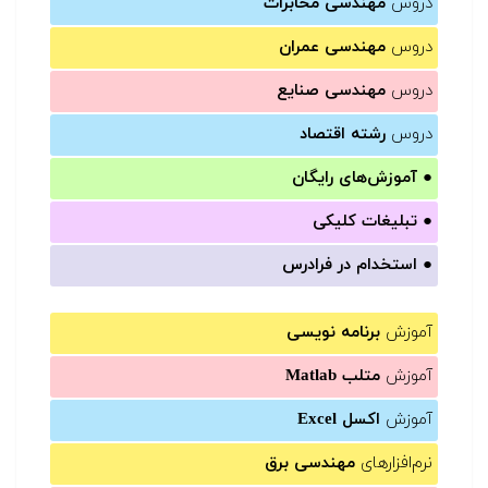
دروس
مهندسی مخابرات
دروس
مهندسی عمران
دروس
مهندسی صنایع
دروس
رشته اقتصاد
●
آموزش‌های رایگان
●
تبلیغات کلیکی
●
استخدام در فرادرس
آموزش
برنامه نویسی
آموزش
متلب Matlab
آموزش
اکسل Excel
نرم‌افزارهای
مهندسی برق