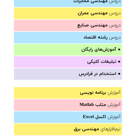
دروس
مهندسی مخابرات
دروس
مهندسی عمران
دروس
مهندسی صنایع
دروس
رشته اقتصاد
●
آموزش‌های رایگان
●
تبلیغات کلیکی
●
استخدام در فرادرس
آموزش
برنامه نویسی
آموزش
متلب Matlab
آموزش
اکسل Excel
نرم‌افزارهای
مهندسی برق