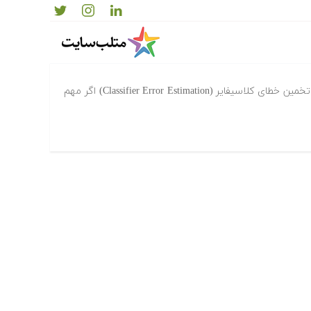
Classif
مقدمه – هدف و اهمیت تخمین خطا تخمین خطای کلاسیفایر (Classifier Error Estimation) اگر مهم