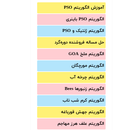
آموزش الگوریتم PSO
الگوریتم PSO باینری
الگوریتم ژنتیک و PSO
حل مساله فروشنده دوره‌گرد
الگوریتم ملخ GOA
الگوریتم مورچگان
الگوریتم چرخه آب
الگوریتم زنبورها Bees
الگوریتم کرم شب تاب
الگوریتم جهش قورباغه
الگوریتم علف هرز مهاجم