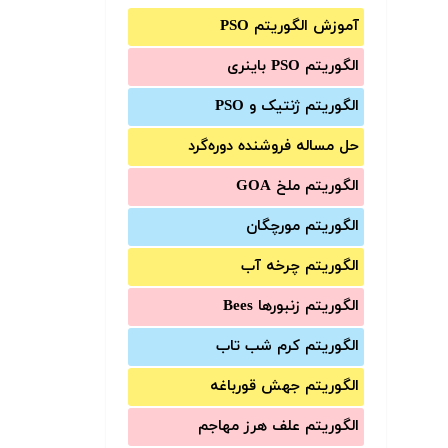
آموزش الگوریتم PSO
الگوریتم PSO باینری
الگوریتم ژنتیک و PSO
حل مساله فروشنده دوره‌گرد
الگوریتم ملخ GOA
الگوریتم مورچگان
الگوریتم چرخه آب
الگوریتم زنبورها Bees
الگوریتم کرم شب تاب
الگوریتم جهش قورباغه
الگوریتم علف هرز مهاجم