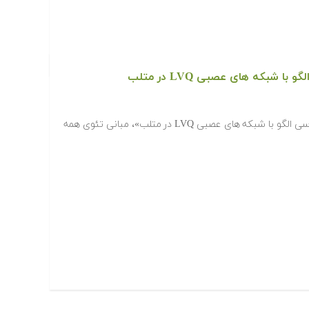
 شبکه های عصبی LVQ در متلب
در فیلم آموزشی «طبقه بندی و بازشناسی الگو با شبکه های عصبی LVQ در متلب»، مبانی تئوی همه