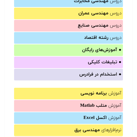
دروس
مهندسی مخابرات
دروس
مهندسی عمران
دروس
مهندسی صنایع
دروس
رشته اقتصاد
●
آموزش‌های رایگان
●
تبلیغات کلیکی
●
استخدام در فرادرس
آموزش
برنامه نویسی
آموزش
متلب Matlab
آموزش
اکسل Excel
نرم‌افزارهای
مهندسی برق