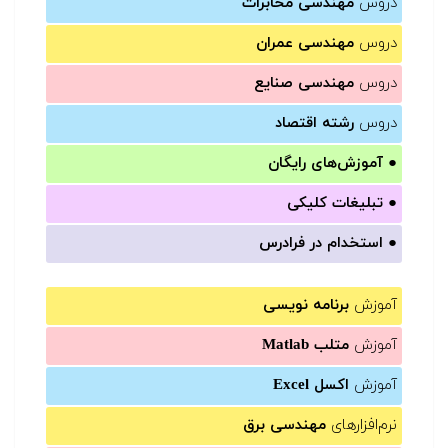
دروس
مهندسی مخابرات
دروس
مهندسی عمران
دروس
مهندسی صنایع
دروس
رشته اقتصاد
●
آموزش‌های رایگان
●
تبلیغات کلیکی
●
استخدام در فرادرس
آموزش
برنامه نویسی
آموزش
متلب Matlab
آموزش
اکسل Excel
نرم‌افزارهای
مهندسی برق