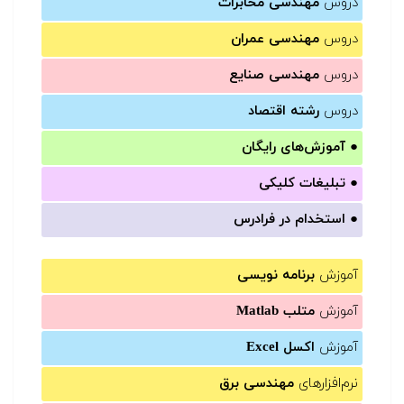
دروس
مهندسی مخابرات
دروس
مهندسی عمران
دروس
مهندسی صنایع
دروس
رشته اقتصاد
●
آموزش‌های رایگان
●
تبلیغات کلیکی
●
استخدام در فرادرس
آموزش
برنامه نویسی
آموزش
متلب Matlab
آموزش
اکسل Excel
نرم‌افزارهای
مهندسی برق