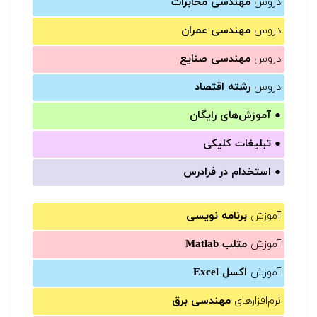
دروس
مهندسی مخابرات
دروس
مهندسی عمران
دروس
مهندسی صنایع
دروس
رشته اقتصاد
●
آموزش‌های رایگان
●
تبلیغات کلیکی
●
استخدام در فرادرس
آموزش
برنامه نویسی
آموزش
متلب Matlab
آموزش
اکسل Excel
نرم‌افزارهای
مهندسی برق