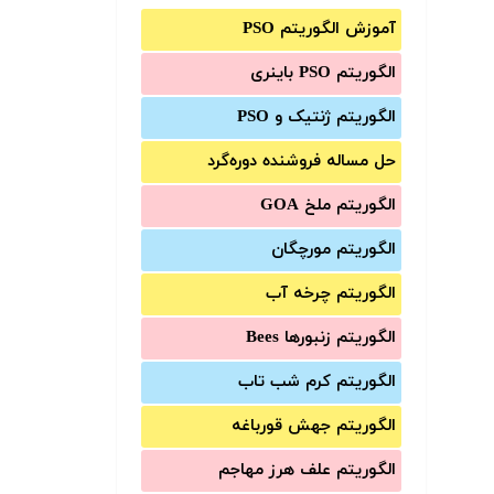
آموزش الگوریتم PSO
الگوریتم PSO باینری
الگوریتم ژنتیک و PSO
حل مساله فروشنده دوره‌گرد
الگوریتم ملخ GOA
الگوریتم مورچگان
الگوریتم چرخه آب
الگوریتم زنبورها Bees
الگوریتم کرم شب تاب
الگوریتم جهش قورباغه
الگوریتم علف هرز مهاجم