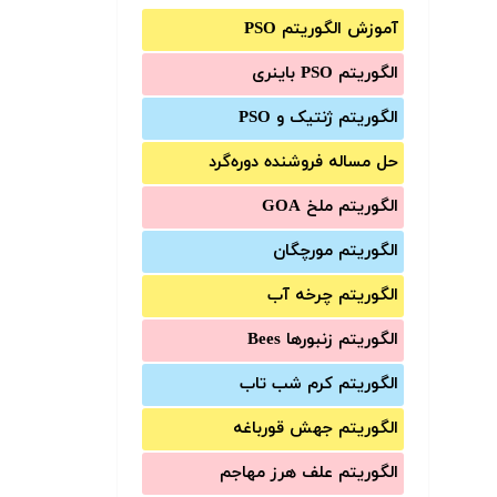
آموزش الگوریتم PSO
الگوریتم PSO باینری
الگوریتم ژنتیک و PSO
حل مساله فروشنده دوره‌گرد
الگوریتم ملخ GOA
الگوریتم مورچگان
الگوریتم چرخه آب
الگوریتم زنبورها Bees
الگوریتم کرم شب تاب
الگوریتم جهش قورباغه
الگوریتم علف هرز مهاجم