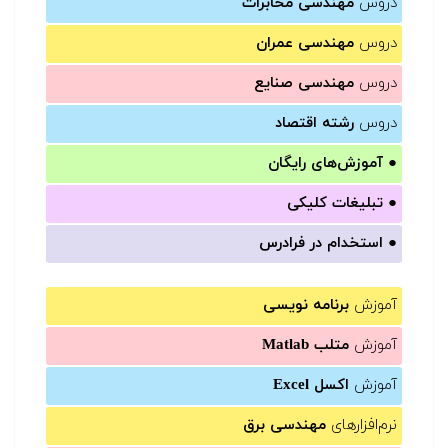
دروس
مهندسی مخابرات
دروس
مهندسی عمران
دروس
مهندسی صنایع
دروس
رشته اقتصاد
●
آموزش‌های رایگان
●
تبلیغات کلیکی
●
استخدام در فرادرس
آموزش
برنامه نویسی
آموزش
متلب Matlab
آموزش
اکسل Excel
نرم‌افزارهای
مهندسی برق