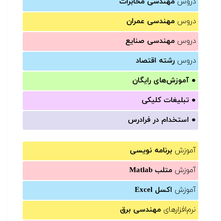
دروس
مهندسی مخابرات
دروس
مهندسی عمران
دروس
مهندسی صنایع
دروس
رشته اقتصاد
●
آموزش‌های رایگان
●
تبلیغات کلیکی
●
استخدام در فرادرس
آموزش
برنامه نویسی
آموزش
متلب Matlab
آموزش
اکسل Excel
نرم‌افزارهای
مهندسی برق