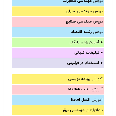
دروس
مهندسی مخابرات
دروس
مهندسی عمران
دروس
مهندسی صنایع
دروس
رشته اقتصاد
●
آموزش‌های رایگان
●
تبلیغات کلیکی
●
استخدام در فرادرس
آموزش
برنامه نویسی
آموزش
متلب Matlab
آموزش
اکسل Excel
نرم‌افزارهای
مهندسی برق