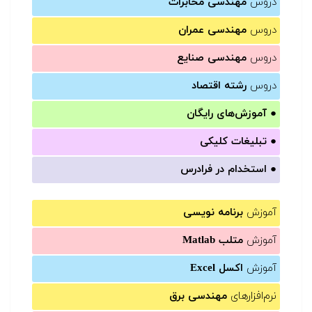
دروس
مهندسی مخابرات
دروس
مهندسی عمران
دروس
مهندسی صنایع
دروس
رشته اقتصاد
●
آموزش‌های رایگان
●
تبلیغات کلیکی
●
استخدام در فرادرس
آموزش
برنامه نویسی
آموزش
متلب Matlab
آموزش
اکسل Excel
نرم‌افزارهای
مهندسی برق