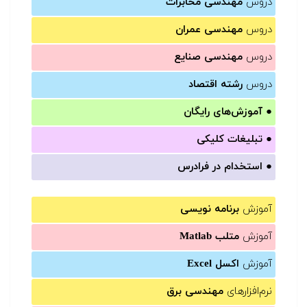
دروس
مهندسی مخابرات
دروس
مهندسی عمران
دروس
مهندسی صنایع
دروس
رشته اقتصاد
●
آموزش‌های رایگان
●
تبلیغات کلیکی
●
استخدام در فرادرس
آموزش
برنامه نویسی
آموزش
متلب Matlab
آموزش
اکسل Excel
نرم‌افزارهای
مهندسی برق