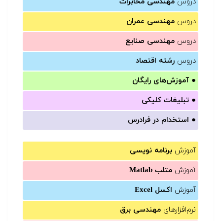
دروس
مهندسی مخابرات
دروس
مهندسی عمران
دروس
مهندسی صنایع
دروس
رشته اقتصاد
●
آموزش‌های رایگان
●
تبلیغات کلیکی
●
استخدام در فرادرس
آموزش
برنامه نویسی
آموزش
متلب Matlab
آموزش
اکسل Excel
نرم‌افزارهای
مهندسی برق