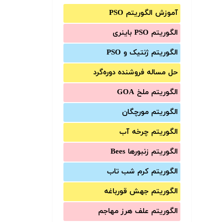
آموزش الگوریتم PSO
الگوریتم PSO باینری
الگوریتم ژنتیک و PSO
حل مساله فروشنده دوره‌گرد
الگوریتم ملخ GOA
الگوریتم مورچگان
الگوریتم چرخه آب
الگوریتم زنبورها Bees
الگوریتم کرم شب تاب
الگوریتم جهش قورباغه
الگوریتم علف هرز مهاجم