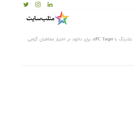
اط بلادرنگ با xPC Target
در ادامه فایلهای راهنمای متلب-ارتباط بلادرنگ با xPC Target، برای دانلود در اختیار مخاطبان گرامی