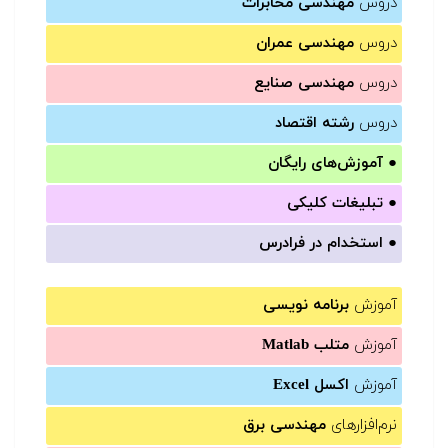
دروس
مهندسی مخابرات
دروس
مهندسی عمران
دروس
مهندسی صنایع
دروس
رشته اقتصاد
●
آموزش‌های رایگان
●
تبلیغات کلیکی
●
استخدام در فرادرس
آموزش
برنامه نویسی
آموزش
متلب Matlab
آموزش
اکسل Excel
نرم‌افزارهای
مهندسی برق