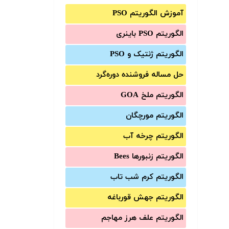
آموزش الگوریتم PSO
الگوریتم PSO باینری
الگوریتم ژنتیک و PSO
حل مساله فروشنده دوره‌گرد
الگوریتم ملخ GOA
الگوریتم مورچگان
الگوریتم چرخه آب
الگوریتم زنبورها Bees
الگوریتم کرم شب تاب
الگوریتم جهش قورباغه
الگوریتم علف هرز مهاجم