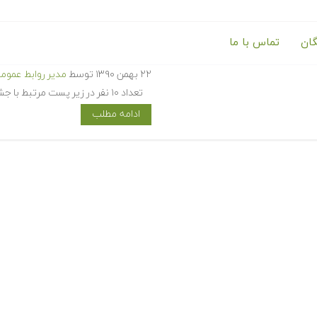
گان
تماس با ما
برندگان جشنواره، جوایز، نظرات 
۲۲ بهمن ۱۳۹۰
توسط
مدیر روابط عموم
تعداد ۱۰ نفر در زیر پست مرتبط با جشنواره متلب سایت (+)، نظر خود را در مورد تجربه…
ادامه مطلب