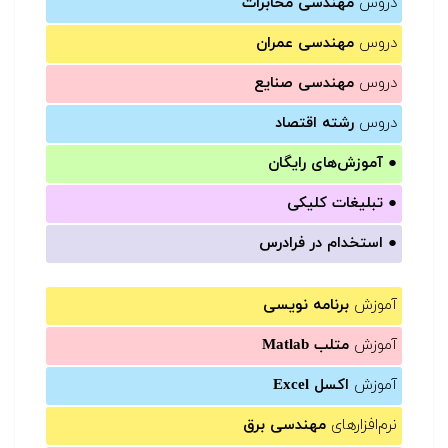
دروس
مهندسی مخابرات
دروس
مهندسی عمران
دروس
مهندسی صنایع
دروس
رشته اقتصاد
●
آموزش‌های رایگان
●
تبلیغات کلیکی
●
استخدام در فرادرس
آموزش
برنامه نویسی
آموزش
متلب Matlab
آموزش
اکسل Excel
نرم‌افزارهای
مهندسی برق