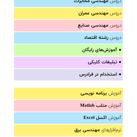
دروس
مهندسی مخابرات
دروس
مهندسی عمران
دروس
مهندسی صنایع
دروس
رشته اقتصاد
●
آموزش‌های رایگان
●
تبلیغات کلیکی
●
استخدام در فرادرس
آموزش
برنامه نویسی
آموزش
متلب Matlab
آموزش
اکسل Excel
نرم‌افزارهای
مهندسی برق