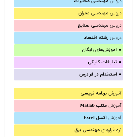
دروس
مهندسی مخابرات
دروس
مهندسی عمران
دروس
مهندسی صنایع
دروس
رشته اقتصاد
●
آموزش‌های رایگان
●
تبلیغات کلیکی
●
استخدام در فرادرس
آموزش
برنامه نویسی
آموزش
متلب Matlab
آموزش
اکسل Excel
نرم‌افزارهای
مهندسی برق