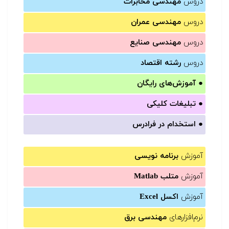
دروس
مهندسی مخابرات
دروس
مهندسی عمران
دروس
مهندسی صنایع
دروس
رشته اقتصاد
●
آموزش‌های رایگان
●
تبلیغات کلیکی
●
استخدام در فرادرس
آموزش
برنامه نویسی
آموزش
متلب Matlab
آموزش
اکسل Excel
نرم‌افزارهای
مهندسی برق