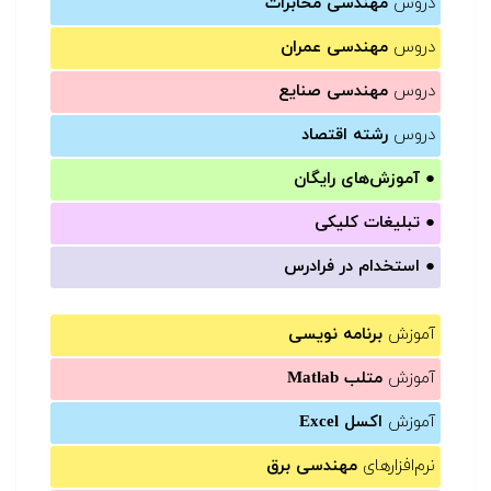
دروس
مهندسی مخابرات
دروس
مهندسی عمران
دروس
مهندسی صنایع
دروس
رشته اقتصاد
●
آموزش‌های رایگان
●
تبلیغات کلیکی
●
استخدام در فرادرس
آموزش
برنامه نویسی
آموزش
متلب Matlab
آموزش
اکسل Excel
نرم‌افزارهای
مهندسی برق