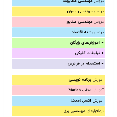
دروس
مهندسی مخابرات
دروس
مهندسی عمران
دروس
مهندسی صنایع
دروس
رشته اقتصاد
●
آموزش‌های رایگان
●
تبلیغات کلیکی
●
استخدام در فرادرس
آموزش
برنامه نویسی
آموزش
متلب Matlab
آموزش
اکسل Excel
نرم‌افزارهای
مهندسی برق