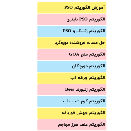
آموزش الگوریتم PSO
الگوریتم PSO باینری
الگوریتم ژنتیک و PSO
حل مساله فروشنده دوره‌گرد
الگوریتم ملخ GOA
الگوریتم مورچگان
الگوریتم چرخه آب
الگوریتم زنبورها Bees
الگوریتم کرم شب تاب
الگوریتم جهش قورباغه
الگوریتم علف هرز مهاجم