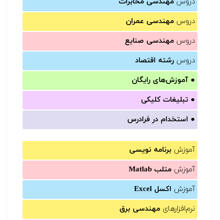
دروس
مهندسی مخابرات
دروس
مهندسی عمران
دروس
مهندسی صنایع
دروس
رشته اقتصاد
●
آموزش‌های رایگان
●
تبلیغات کلیکی
●
استخدام در فرادرس
آموزش
برنامه نویسی
آموزش
متلب Matlab
آموزش
اکسل Excel
نرم‌افزارهای
مهندسی برق