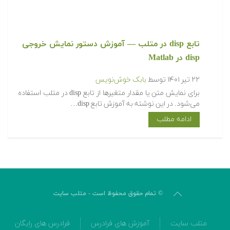
تابع disp در متلب — آموزش دستور نمایش خروجی
disp در Matlab
۲۲ تیر ۱۴۰۱
توسط
بابک خوش‌نویس
برای نمایش متن یا مقدار متغیرها از تابع disp در متلب استفاده
می‌شود. در این نوشته به آموزش تابع disp…
ادامه مطلب
© تمام حقوق محفوظ است - متلب سایت
متلب سایت
آموزش های فرادرس
فرادرس های رایگان