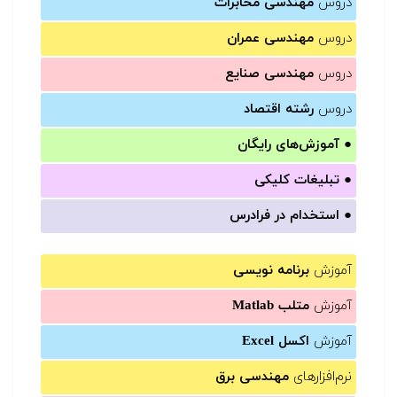
دروس
مهندسی مخابرات
دروس
مهندسی عمران
دروس
مهندسی صنایع
دروس
رشته اقتصاد
●
آموزش‌های رایگان
●
تبلیغات کلیکی
●
استخدام در فرادرس
آموزش
برنامه نویسی
آموزش
متلب Matlab
آموزش
اکسل Excel
نرم‌افزارهای
مهندسی برق