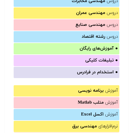
دروس
مهندسی مخابرات
دروس
مهندسی عمران
دروس
مهندسی صنایع
دروس
رشته اقتصاد
●
آموزش‌های رایگان
●
تبلیغات کلیکی
●
استخدام در فرادرس
آموزش
برنامه نویسی
آموزش
متلب Matlab
آموزش
اکسل Excel
نرم‌افزارهای
مهندسی برق