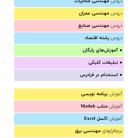
دروس
مهندسی مخابرات
دروس
مهندسی عمران
دروس
مهندسی صنایع
دروس
رشته اقتصاد
●
آموزش‌های رایگان
●
تبلیغات کلیکی
●
استخدام در فرادرس
آموزش
برنامه نویسی
آموزش
متلب Matlab
آموزش
اکسل Excel
نرم‌افزارهای
مهندسی برق