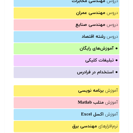
دروس
مهندسی مخابرات
دروس
مهندسی عمران
دروس
مهندسی صنایع
دروس
رشته اقتصاد
●
آموزش‌های رایگان
●
تبلیغات کلیکی
●
استخدام در فرادرس
آموزش
برنامه نویسی
آموزش
متلب Matlab
آموزش
اکسل Excel
نرم‌افزارهای
مهندسی برق