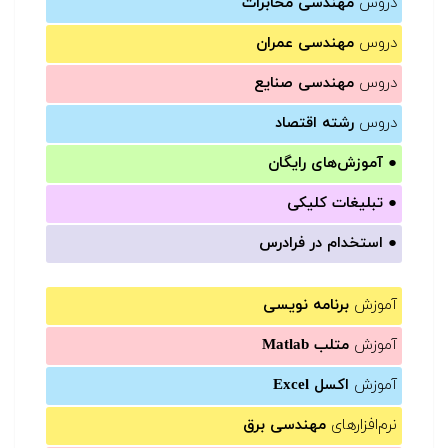
دروس
مهندسی مخابرات
دروس
مهندسی عمران
دروس
مهندسی صنایع
دروس
رشته اقتصاد
●
آموزش‌های رایگان
●
تبلیغات کلیکی
●
استخدام در فرادرس
آموزش
برنامه نویسی
آموزش
متلب Matlab
آموزش
اکسل Excel
نرم‌افزارهای
مهندسی برق