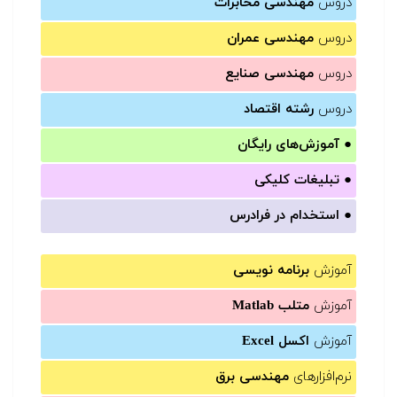
دروس
مهندسی مخابرات
دروس
مهندسی عمران
دروس
مهندسی صنایع
دروس
رشته اقتصاد
●
آموزش‌های رایگان
●
تبلیغات کلیکی
●
استخدام در فرادرس
آموزش
برنامه نویسی
آموزش
متلب Matlab
آموزش
اکسل Excel
نرم‌افزارهای
مهندسی برق