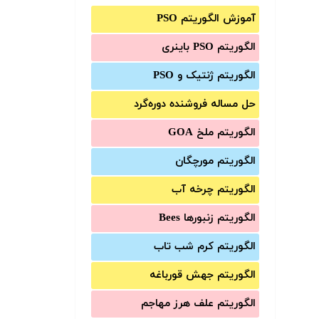
آموزش الگوریتم PSO
الگوریتم PSO باینری
الگوریتم ژنتیک و PSO
حل مساله فروشنده دوره‌گرد
الگوریتم ملخ GOA
الگوریتم مورچگان
الگوریتم چرخه آب
الگوریتم زنبورها Bees
الگوریتم کرم شب تاب
الگوریتم جهش قورباغه
الگوریتم علف هرز مهاجم