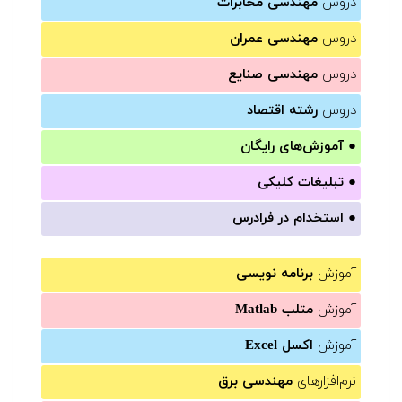
دروس
مهندسی مخابرات
دروس
مهندسی عمران
دروس
مهندسی صنایع
دروس
رشته اقتصاد
●
آموزش‌های رایگان
●
تبلیغات کلیکی
●
استخدام در فرادرس
آموزش
برنامه نویسی
آموزش
متلب Matlab
آموزش
اکسل Excel
نرم‌افزارهای
مهندسی برق