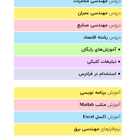
دروس
مهندسی مخابرات
دروس
مهندسی عمران
دروس
مهندسی صنایع
دروس
رشته اقتصاد
●
آموزش‌های رایگان
●
تبلیغات کلیکی
●
استخدام در فرادرس
آموزش
برنامه نویسی
آموزش
متلب Matlab
آموزش
اکسل Excel
نرم‌افزارهای
مهندسی برق