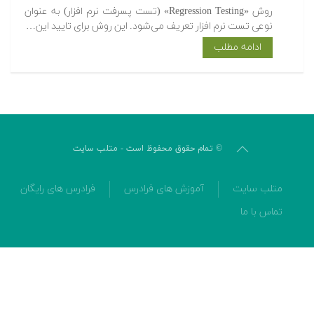
روش «Regression Testing» (تست پسرفت نرم افزار) به عنوان
نوعی تست نرم افزار تعریف می‌شود. این روش برای تایید این…
ادامه مطلب
© تمام حقوق محفوظ است - متلب سایت
متلب سایت
آموزش های فرادرس
فرادرس های رایگان
تماس با ما