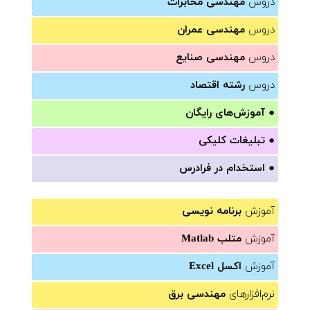
دروس
مهندسی مخابرات
دروس
مهندسی عمران
دروس
مهندسی صنایع
دروس
رشته اقتصاد
●
آموزش‌های رایگان
●
تبلیغات کلیکی
●
استخدام در فرادرس
آموزش
برنامه نویسی
آموزش
متلب Matlab
آموزش
اکسل Excel
نرم‌افزارهای
مهندسی برق