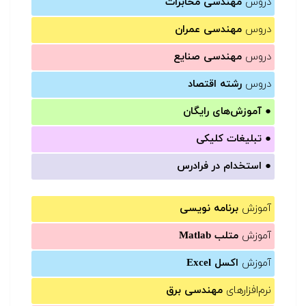
دروس
مهندسی مخابرات
دروس
مهندسی عمران
دروس
مهندسی صنایع
دروس
رشته اقتصاد
●
آموزش‌های رایگان
●
تبلیغات کلیکی
●
استخدام در فرادرس
آموزش
برنامه نویسی
آموزش
متلب Matlab
آموزش
اکسل Excel
نرم‌افزارهای
مهندسی برق