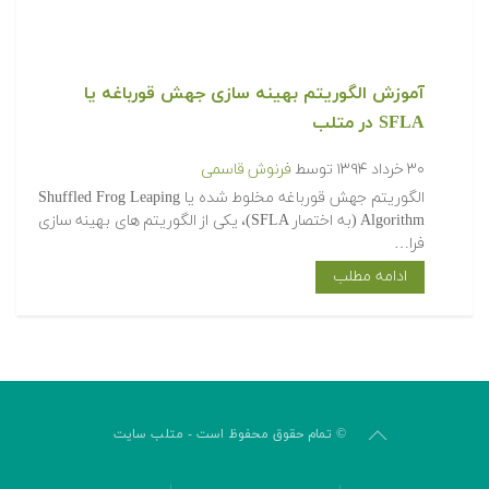
آموزش الگوریتم بهینه سازی جهش قورباغه یا
SFLA در متلب
۳۰ خرداد ۱۳۹۴
توسط
فرنوش قاسمی
الگوریتم جهش قورباغه مخلوط شده یا Shuffled Frog Leaping
Algorithm (به اختصار SFLA)، یکی از الگوریتم های بهینه سازی
فرا…
ادامه مطلب
© تمام حقوق محفوظ است - متلب سایت