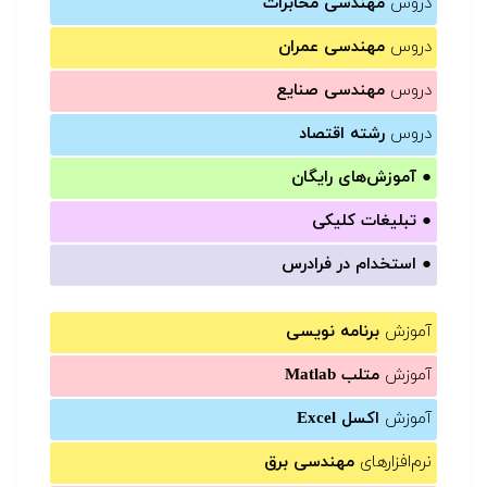
دروس
مهندسی مخابرات
دروس
مهندسی عمران
دروس
مهندسی صنایع
دروس
رشته اقتصاد
●
آموزش‌های رایگان
●
تبلیغات کلیکی
●
استخدام در فرادرس
آموزش
برنامه نویسی
آموزش
متلب Matlab
آموزش
اکسل Excel
نرم‌افزارهای
مهندسی برق