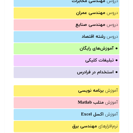
دروس
مهندسی مخابرات
دروس
مهندسی عمران
دروس
مهندسی صنایع
دروس
رشته اقتصاد
●
آموزش‌های رایگان
●
تبلیغات کلیکی
●
استخدام در فرادرس
آموزش
برنامه نویسی
آموزش
متلب Matlab
آموزش
اکسل Excel
نرم‌افزارهای
مهندسی برق