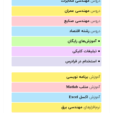
دروس
مهندسی مخابرات
دروس
مهندسی عمران
دروس
مهندسی صنایع
دروس
رشته اقتصاد
●
آموزش‌های رایگان
●
تبلیغات کلیکی
●
استخدام در فرادرس
آموزش
برنامه نویسی
آموزش
متلب Matlab
آموزش
اکسل Excel
نرم‌افزارهای
مهندسی برق