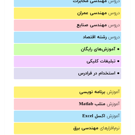
دروس
مهندسی مخابرات
دروس
مهندسی عمران
دروس
مهندسی صنایع
دروس
رشته اقتصاد
●
آموزش‌های رایگان
●
تبلیغات کلیکی
●
استخدام در فرادرس
آموزش
برنامه نویسی
آموزش
متلب Matlab
آموزش
اکسل Excel
نرم‌افزارهای
مهندسی برق