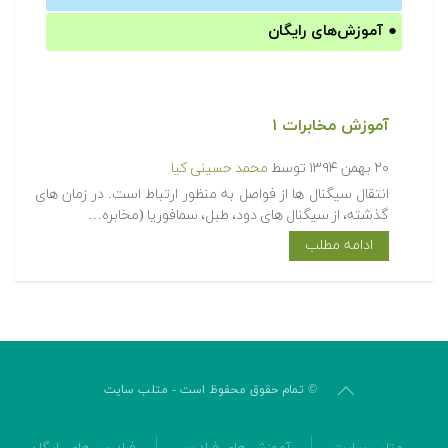
●
آموزش‌های رایگان
آموزش مخابرات ۱
۲۰ بهمن ۱۳۹۴
توسط
محمد حسینی کیا
انتقال سیگنال ها از فواصل به منظور ارتباط است. در زمان های
گذشته، از سیگنال های دود، طبل، سمافوریا (مخابره…
ادامه مطلب
© تمام حقوق محفوظ است - متلب سایت