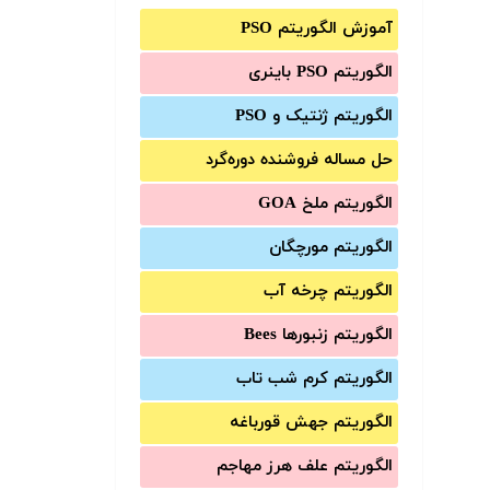
آموزش الگوریتم PSO
الگوریتم PSO باینری
الگوریتم ژنتیک و PSO
حل مساله فروشنده دوره‌گرد
الگوریتم ملخ GOA
الگوریتم مورچگان
الگوریتم چرخه آب
الگوریتم زنبورها Bees
الگوریتم کرم شب تاب
الگوریتم جهش قورباغه
الگوریتم علف هرز مهاجم