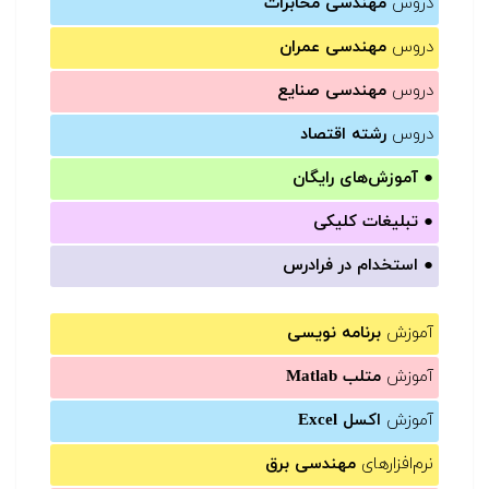
دروس
مهندسی مخابرات
دروس
مهندسی عمران
دروس
مهندسی صنایع
دروس
رشته اقتصاد
●
آموزش‌های رایگان
●
تبلیغات کلیکی
●
استخدام در فرادرس
آموزش
برنامه نویسی
آموزش
متلب Matlab
آموزش
اکسل Excel
نرم‌افزارهای
مهندسی برق