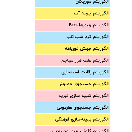
الگوریتم مورچگان
الگوریتم چرخه آب
الگوریتم زنبورها Bees
الگوریتم کرم شب تاب
الگوریتم جهش قورباغه
الگوریتم علف هرز مهاجم
الگوریتم رقابت استعماری
الگوریتم جستجوی ممنوع
الگوریتم شبیه سازی تبرید
الگوریتم جستجوی هارمونی
الگوریتم بهینه‌سازی فرهنگی
الگوریتم کلونی زنبور مصنوعی