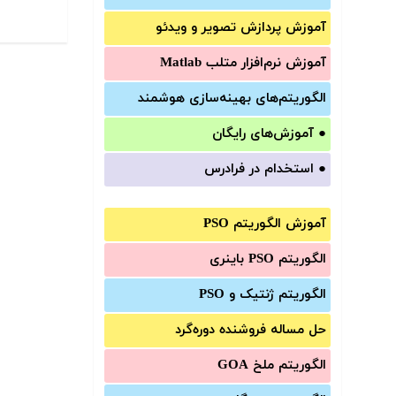
آموزش‌ پردازش تصویر و ویدئو
آموزش‌ نرم‌افزار متلب Matlab
الگوریتم‌های بهینه‌سازی هوشمند
●
آموزش‌های رایگان
●
استخدام در فرادرس
آموزش الگوریتم PSO
الگوریتم PSO باینری
الگوریتم ژنتیک و PSO
حل مساله فروشنده دوره‌گرد
الگوریتم ملخ GOA