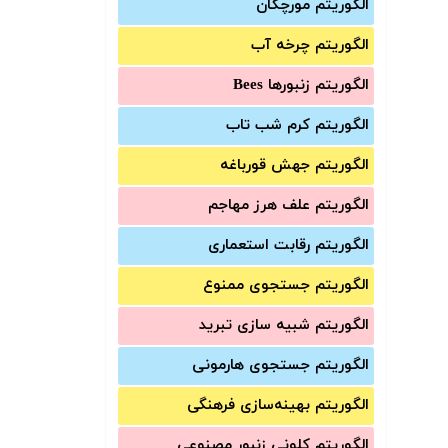
الگوریتم مورچگان
الگوریتم چرخه آب
الگوریتم زنبورها Bees
الگوریتم کرم شب تاب
الگوریتم جهش قورباغه
الگوریتم علف هرز مهاجم
الگوریتم رقابت استعماری
الگوریتم جستجوی ممنوع
الگوریتم شبیه سازی تبرید
الگوریتم جستجوی هارمونی
الگوریتم بهینه‌سازی فرهنگی
الگوریتم کلونی زنبور مصنوعی