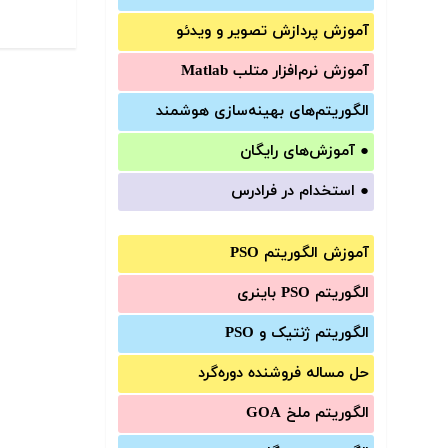
آموزش‌ پردازش تصویر و ویدئو
آموزش‌ نرم‌افزار متلب Matlab
الگوریتم‌های بهینه‌سازی هوشمند
●
آموزش‌های رایگان
●
استخدام در فرادرس
آموزش الگوریتم PSO
الگوریتم PSO باینری
الگوریتم ژنتیک و PSO
حل مساله فروشنده دوره‌گرد
الگوریتم ملخ GOA