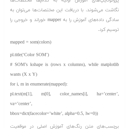
پروتوتایپ‌های آموزش اولیه به کدام‌ها مختصات‌ها
نگاشت می‌شوند. با دریافت این مختصات‌ها می‌توان به
سادگی داده‌های آموزش را به mapper خوراند و خروجی را
ترسیم کرد.
mapped = som(colors)
pl.title(‘Color SOM’)
# SOM’s kshape is (rows x columns), while matplotlib
wants (X x Y)
for i, m in enumerate(mapped):
pl.text(m[1], m[0], color_names[i], ha=’center’,
va=’center’,
bbox=dict(facecolor=’white’, alpha=0.5, lw=0))
برچسب‌های متن رنگ‌های آموزش اصلی در موقعیت