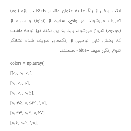
ابتدا، برخی از رنگ‌ها به عنوان مقادیر RGB در بازه (۱و۰)
تعریف می‌شوند. در واقع، سفید از (۱و۱و۱) و سیاه از
(۰و۰و۰) شروع می‌شود. باید به این نکته نیز توجه داشت
که بخش قابل توجهی از رنگ‌های تعریف شده نشانگر
تنوع رنگی طیف «blue» هستند.
colors = np.array(
[[۰٫, ۰٫, ۰٫],
[۰٫, ۰٫, ۱٫],
[۰٫, ۰٫, ۰٫۵],
[۰٫۱۲۵, ۰٫۵۲۹, ۱٫۰],
[۰٫۳۳, ۰٫۴, ۰٫۶۷],
[۰٫۶, ۰٫۵, ۱٫۰],