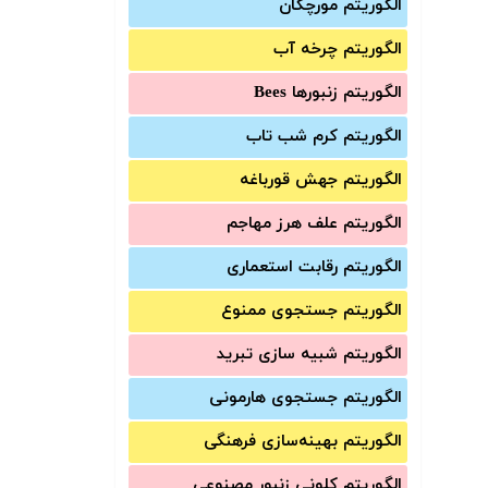
الگوریتم مورچگان
الگوریتم چرخه آب
الگوریتم زنبورها Bees
الگوریتم کرم شب تاب
الگوریتم جهش قورباغه
الگوریتم علف هرز مهاجم
الگوریتم رقابت استعماری
الگوریتم جستجوی ممنوع
الگوریتم شبیه سازی تبرید
الگوریتم جستجوی هارمونی
الگوریتم بهینه‌سازی فرهنگی
الگوریتم کلونی زنبور مصنوعی