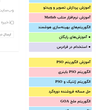
آموزش‌ پردازش تصویر و ویدئو
وب‌سایت
آموزش‌ نرم‌افزار متلب Matlab
ذخیره ن
الگوریتم‌های بهینه‌سازی هوشمند
●
آموزش‌های رایگان
●
استخدام در فرادرس
آموزش الگوریتم PSO
الگوریتم PSO باینری
الگوریتم ژنتیک و PSO
حل مساله فروشنده دوره‌گرد
الگوریتم ملخ GOA