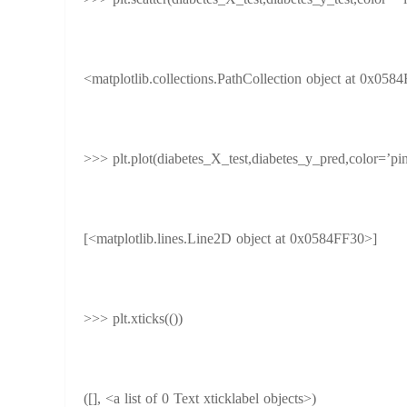
>>> plt.scatter(diabetes_X_test,diabetes_y_test,color =’
<matplotlib.collections.PathCollection object at 0x058
>>> plt.plot(diabetes_X_test,diabetes_y_pred,color=’pi
[<matplotlib.lines.Line2D object at 0x0584FF30>]
>>> plt.xticks(())
([], <a list of 0 Text xticklabel objects>)