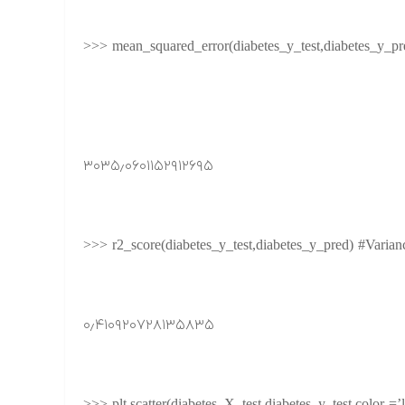
>>> mean_squared_error(diabetes_y_test,diabetes_y_pr
۳۰۳۵٫۰۶۰۱۱۵۲۹۱۲۶۹۵
>>> r2_score(diabetes_y_test,diabetes_y_pred) #Varian
۰٫۴۱۰۹۲۰۷۲۸۱۳۵۸۳۵