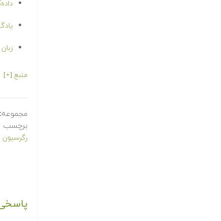
داده‌کاوی (Mining
یادگیری علم دا
زبان برنا
منبع [+]
مجموعه:
برچسب ه
رگرسیون 
پاسخی 