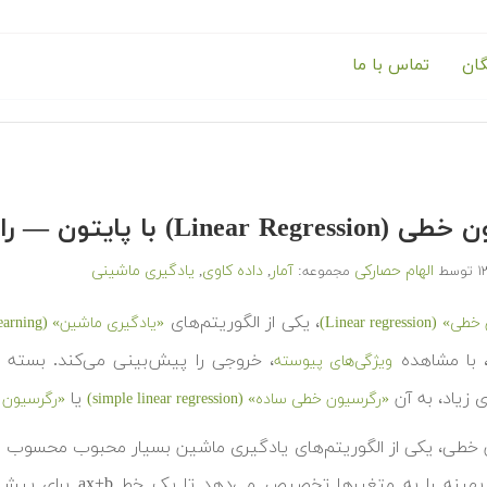
گان
تماس با ما
Linear) با پایتون — راهنمای کاربردی
الهام حصارکی
آمار
داده کاوی
یادگیری ماشینی
توسط
مجموعه:
,
,
، یکی از الگوریتم‌های
Linear regress)
«یادگیری ماشین» (Machine Learning)
، با مشاهده
، خروجی را پیش‌بینی می‌کند. بسته ب
ویژگی‌های پیوسته
 زیاد، به آن
یا
«رگرسیون خطی ساده» (simple linear regression)
«رگرسیون خطی چندگانه
خطی، یکی از الگوریتم‌های یادگیری ماشین بسیار محبوب محسوب می‌ش
وزن‌های بهینه را به