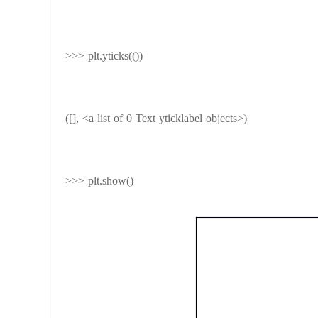
>>> plt.yticks(())
([], <a list of 0 Text yticklabel objects>)
>>> plt.show()