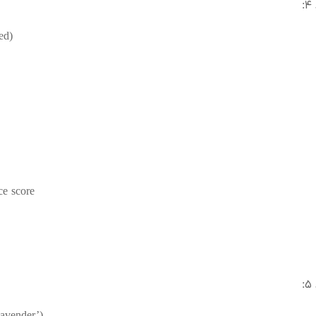
ed)
ce score