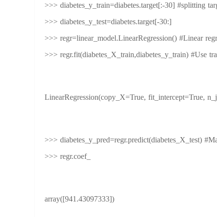
>>> diabetes_y_train=diabetes.target[:-30] #splitting targ
>>> diabetes_y_test=diabetes.target[-30:]
>>> regr=linear_model.LinearRegression() #Linear regr
>>> regr.fit(diabetes_X_train,diabetes_y_train) #Use tra
LinearRegression(copy_X=True, fit_intercept=True, n_
>>> diabetes_y_pred=regr.predict(diabetes_X_test) #Ma
>>> regr.coef_
array([941.43097333])