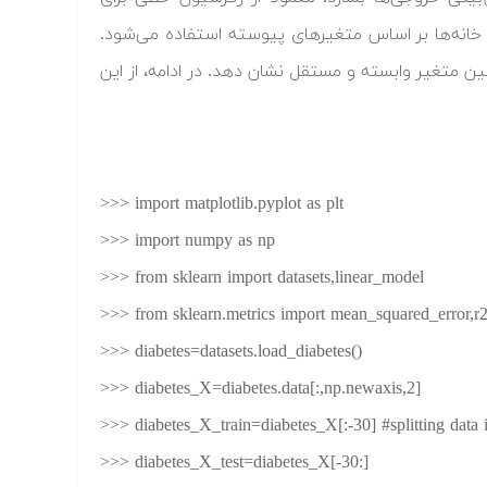
خواست‌ها و نرخ قیمت خانه‌ها بر اساس متغیرهای پیوسته استفاده می‌شود.
ازش می‌کند تا رابطه‌ای را بین متغیر وابسته و مستقل نشان دهد. در ادامه، از این
>>> import matplotlib.pyplot as plt
>>> import numpy as np
>>> from sklearn import datasets,linear_model
>>> from sklearn.metrics import mean_squared_error,r
>>> diabetes=datasets.load_diabetes()
>>> diabetes_X=diabetes.data[:,np.newaxis,2]
>>> diabetes_X_train=diabetes_X[:-30] #splitting data in
>>> diabetes_X_test=diabetes_X[-30:]