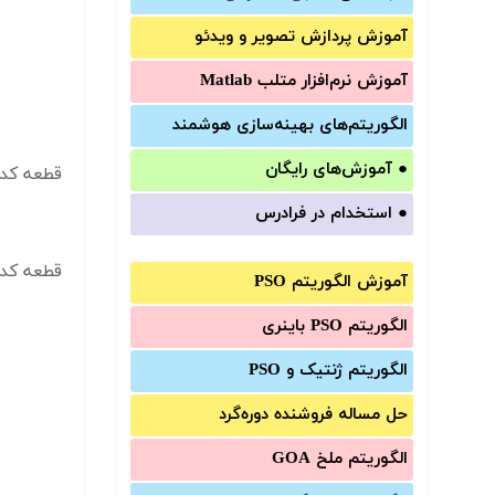
آموزش‌ پردازش تصویر و ویدئو
آموزش‌ نرم‌افزار متلب Matlab
الگوریتم‌های بهینه‌سازی هوشمند
●
آموزش‌های رایگان
قطعه کد ۲:
●
استخدام در فرادرس
قطعه کد ۳:
آموزش الگوریتم PSO
الگوریتم PSO باینری
الگوریتم ژنتیک و PSO
حل مساله فروشنده دوره‌گرد
الگوریتم ملخ GOA