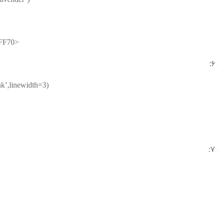
lavender’)
4FF70>
nk’,linewidth=3)